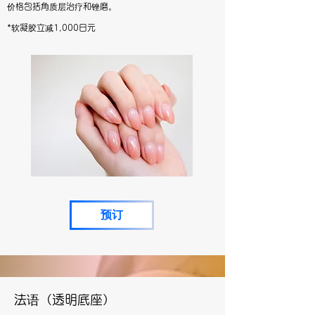
​价格包括
角质层
治疗和锉磨。
*软凝胶立减1,000日元
预订
法语（透明底座）