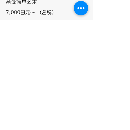
渐变简单艺术
7,000
日元～
（含税）
价格包括角质层治疗和锉磨。
​※软凝胶优惠1,000日元
预订