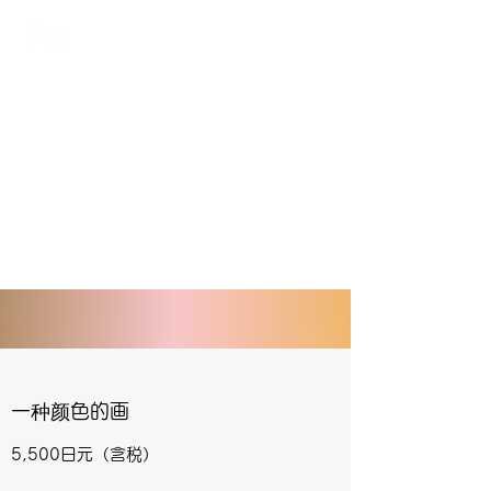
TOKYO
プライベート脱毛サロン アイビー
一种颜色的画
5,500
日元
（含税）