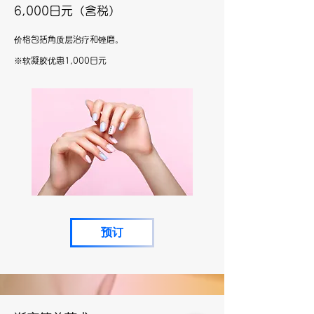
6,000日元
（含税）
​价格包括
角质层
治疗和锉磨。
​※软凝胶优惠1,000日元
预订