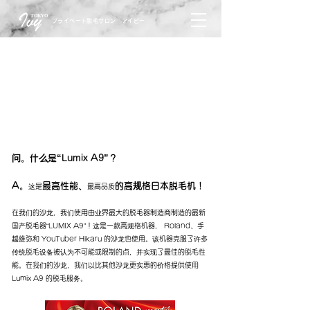
TOKYO
プライベート脱毛サロン アイビー
问。什么是“Lumix A9”？
A。
最高性能、
的高规格日本脱毛机
！
这是
最高品质
在我们的沙龙，我们使用由业界最大的脱毛器制造商制造的最新
国产脱毛器“LUMIX A9”！这是一款高规格机器，
Roland、手
越雄弥和 YouTuber Hikaru 的沙龙
也使用。该机器克服了许多
传统脱毛设备被认为不可能或限制的点，并实现了最佳的脱毛性
能。在我们的沙龙，我们以比其他沙龙更实惠的价格提供使用
Lumix A9 的脱毛服务。