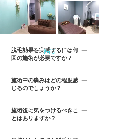
脱毛効果を実感するには何
FAQ
回の施術が必要ですか？
毛質や体質によって異なります
が、一般的には6〜12回の施術で
施術中の痛みはどの程度感
効果を実感できます。全ての毛が
じるのでしょうか？
なくなるまでには、約1年から1年
半の期間が必要です。施術の進行
痛みの感じ方は個人差があります
状況については、定期的にスタッ
が、当サロンの最新脱毛機器は冷
施術後に気をつけるべきこ
フへご相談ください。
却機能を備えており、ほとんどの
とはありますか？
方が軽い熱感やチクチク感を感じ
る程度です。痛みが気になる場合
施術後は肌がデリケートな状態に
は、遠慮なくスタッフにご相談く