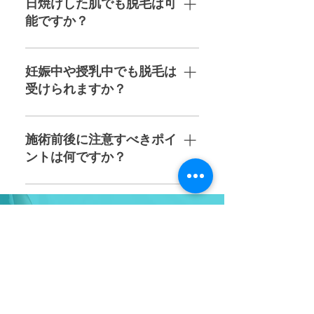
なるため、保湿ケアをしっかり行
日焼けした肌でも脱毛は可
ださい。
い、日焼けや強い刺激を避けるよ
能ですか？
うにしましょう。また、施術後24
〜48時間はサウナや激しい運動も
日焼けした肌は敏感になりやす
避けると良いです。
く、脱毛施術に適さない場合があ
妊娠中や授乳中でも脱毛は
ります。そのため、肌が十分に回
受けられますか？
復するまでお待ちいただくことを
おすすめします。施術の安全性を
妊娠中や授乳中はホルモンバラン
確保するためにも、事前にスタッ
スの変化により、肌が敏感になり
施術前後に注意すべきポイ
フへご相談ください。
やすい状態です。そのため、安全
ントは何ですか？
面を考慮し、授乳が終わった後に
脱毛施術を受けることをおすすめ
施術前は、剃毛を済ませてからご
します。詳しくはスタッフへご相
来店ください。ただし、毛抜きや
談ください。
ワックスの使用は避けてくださ
ご質問・ご予約はこちらから
い。施術後は肌が敏感な状態にな
当店に関するご質問などお気軽に
るため、強い日差しを避け、激し
お問い合わせください
い運動やサウナの利用を控えるこ
ご予約はこちら
とをおすすめします。また、保湿
ケアをしっかり行い、肌を優しく